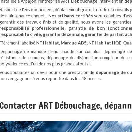
Installée à Arpajon, l'entreprise
ART Débouchage
intervient en
dép
Respect de l'environnement, déplacement gratuit, etude et conseils p
de maintenance annuel...
Nos artisans certifiés
sont capables d'ass
garantir des travaux finis et de qualité, nous avons les garantie
responsabilité professionnelle, garantie de bon fonctionn
responsabilité civile, garantie décennale, garantie de parfait 
Fièrement labelisé
NF Habitat, Marque AB5, NF Habitat HQE, Qual
Dépannage de manque d'eau chaude sur cumulus, dépannage de
résistance de cumulus, dépannage de disjonction compteur de cu
polyvalence est l'un de nos plus grands atouts !
Vous souhaitez un devis pour une prestation de
dépannage de c
nous engageons à vous répondre dans les 48 heures.
Contacter ART Débouchage, dépan