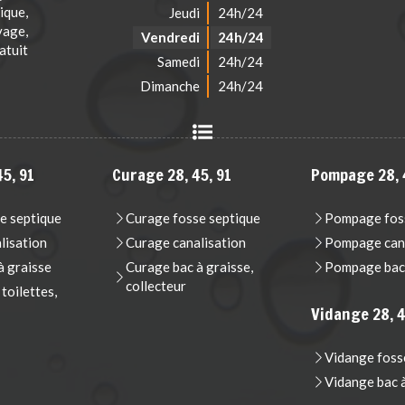
que,
Jeudi
24h/24
vage,
Vendredi
24h/24
atuit
Samedi
24h/24
Dimanche
24h/24
5, 91
Curage 28, 45, 91
Pompage 28, 
e septique
Curage fosse septique
Pompage foss
lisation
Curage canalisation
Pompage cana
 graisse
Curage bac à graisse,
Pompage bac 
collecteur
oilettes,
Vidange 28, 4
Vidange foss
Vidange bac 