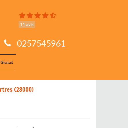
11 avis
0257545961
 Gratuit
rtres (28000)