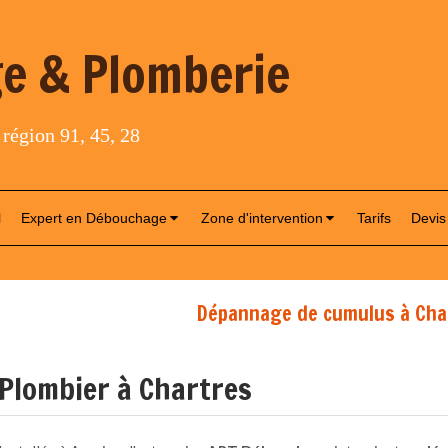
e & Plomberie
 région 91, 45, 28
l
Expert en Débouchage
Zone d'intervention
Tarifs
Devis
Dépannage de cumulus à Cha
Plombier à Chartres