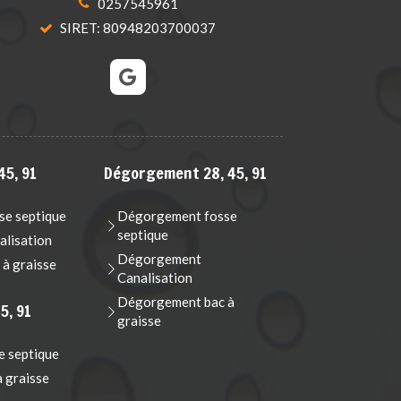
0257545961
SIRET: 80948203700037
45, 91
Dégorgement 28, 45, 91
e septique
Dégorgement fosse
septique
lisation
Dégorgement
à graisse
Canalisation
Dégorgement bac à
5, 91
graisse
e septique
à graisse