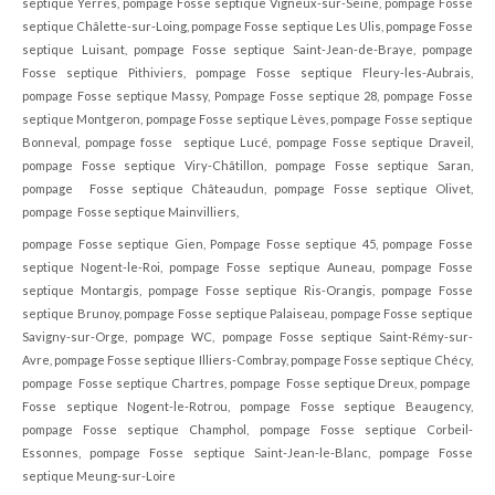
septique Yerres, pompage Fosse septique Vigneux-sur-Seine, pompage Fosse
septique Châlette-sur-Loing, pompage Fosse septique Les Ulis, pompage Fosse
septique Luisant, pompage Fosse septique Saint-Jean-de-Braye, pompage
Fosse septique Pithiviers, pompage Fosse septique Fleury-les-Aubrais,
pompage Fosse septique Massy, Pompage Fosse septique 28, pompage Fosse
septique Montgeron, pompage Fosse septique Lèves, pompage Fosse septique
Bonneval, pompage fosse septique Lucé, pompage Fosse septique Draveil,
pompage Fosse septique Viry-Châtillon, pompage Fosse septique Saran,
pompage Fosse septique Châteaudun, pompage Fosse septique Olivet,
pompage Fosse septique Mainvilliers,
pompage Fosse septique Gien, Pompage Fosse septique 45, pompage Fosse
septique Nogent-le-Roi, pompage Fosse septique Auneau, pompage Fosse
septique Montargis, pompage Fosse septique Ris-Orangis, pompage Fosse
septique Brunoy, pompage Fosse septique Palaiseau, pompage Fosse septique
Savigny-sur-Orge, pompage WC, pompage Fosse septique Saint-Rémy-sur-
Avre, pompage Fosse septique Illiers-Combray, pompage Fosse septique Chécy,
pompage Fosse septique Chartres, pompage Fosse septique Dreux, pompage
Fosse septique Nogent-le-Rotrou, pompage Fosse septique Beaugency,
pompage Fosse septique Champhol, pompage Fosse septique Corbeil-
Essonnes, pompage Fosse septique Saint-Jean-le-Blanc, pompage Fosse
septique Meung-sur-Loire