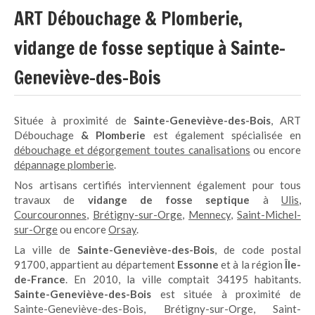
ART Débouchage & Plomberie,
vidange de fosse septique à Sainte-
Geneviève-des-Bois
Située à proximité de
Sainte-Geneviève-des-Bois
,
ART
Débouchage
& Plomberie
est également spécialisée en
débouchage et dégorgement toutes canalisations
ou encore
dépannage plomberie
.
Nos artisans certifiés interviennent également pour tous
travaux de
vidange de fosse septique
à
Ulis
,
Courcouronnes
,
Brétigny-sur-Orge
,
Mennecy
,
Saint-Michel-
sur-Orge
ou encore
Orsay
.
La ville de
Sainte-Geneviève-des-Bois
, de code postal
91700, appartient au département
Essonne
et à la région
Île-
de-France
. En 2010, la ville comptait 34195 habitants.
Sainte-Geneviève-des-Bois
est située à proximité de
Sainte-Geneviève-des-Bois, Brétigny-sur-Orge, Saint-