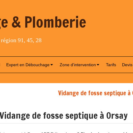
e & Plomberie
 région 91, 45, 28
l
Expert en Débouchage
Zone d'intervention
Tarifs
Devis
Vidange de fosse septique à
Vidange de fosse septique à Orsay