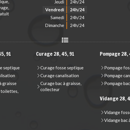
que,
Jeudi
24h/24
vage,
Vendredi
24h/24
atuit
Samedi
24h/24
Dimanche
24h/24
5, 91
Curage 28, 45, 91
Pompage 28, 
e septique
Curage fosse septique
Pompage foss
lisation
Curage canalisation
Pompage cana
 graisse
Curage bac à graisse,
Pompage bac 
collecteur
oilettes,
Vidange 28, 4
Vidange foss
Vidange bac 