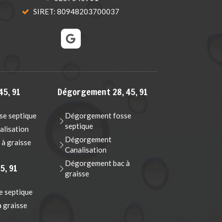
SIRET: 80948203700037
45, 91
Dégorgement 28, 45, 91
e septique
Dégorgement fosse
septique
lisation
Dégorgement
à graisse
Canalisation
Dégorgement bac à
5, 91
graisse
e septique
à graisse