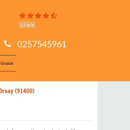
11 avis
0257545961
 Gratuit
 Orsay (91400)