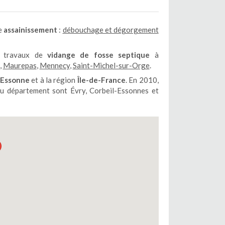
de
assainissement
:
débouchage et dégorgement
us travaux de
vidange de fosse septique
à
,
Maurepas
,
Mennecy
,
Saint-Michel-sur-Orge
.
Essonne
et à la région
Île-de-France
. En 2010,
 du département sont Évry, Corbeil-Essonnes et