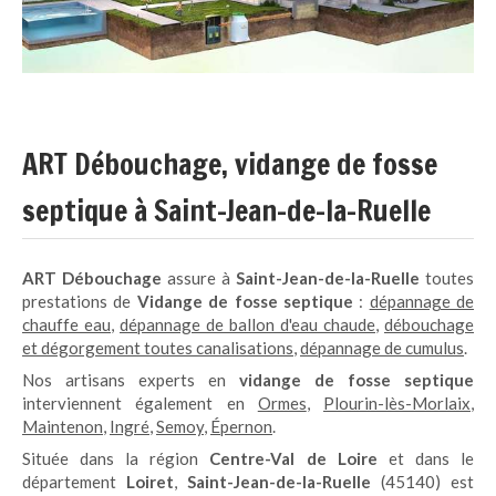
ART Débouchage, vidange de fosse
septique à Saint-Jean-de-la-Ruelle
ART Débouchage
assure à
Saint-Jean-de-la-Ruelle
toutes
prestations de
Vidange de fosse septique
:
dépannage de
chauffe eau
,
dépannage de ballon d'eau chaude
,
débouchage
et dégorgement toutes canalisations
,
dépannage de cumulus
.
Nos artisans experts en
vidange de fosse septique
interviennent également en
Ormes
,
Plourin-lès-Morlaix
,
Maintenon
,
Ingré
,
Semoy
,
Épernon
.
Située dans la région
Centre-Val de Loire
et dans le
département
Loiret
,
Saint-Jean-de-la-Ruelle
(45140) est