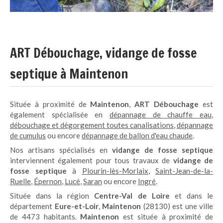
ART Débouchage, vidange de fosse
septique à Maintenon
Située à proximité de
Maintenon
,
ART Débouchage
est
également spécialisée en
dépannage de chauffe eau
,
débouchage et dégorgement toutes canalisations
,
dépannage
de cumulus
ou encore
dépannage de ballon d'eau chaude
.
Nos artisans spécialisés en
vidange de fosse septique
interviennent également pour tous travaux de
vidange de
fosse septique
à
Plourin-lès-Morlaix
,
Saint-Jean-de-la-
Ruelle
,
Épernon
,
Lucé
,
Saran
ou encore
Ingré
.
Située dans la région
Centre-Val de Loire
et dans le
département
Eure-et-Loir
,
Maintenon
(28130) est une ville
de 4473 habitants.
Maintenon
est située à proximité de