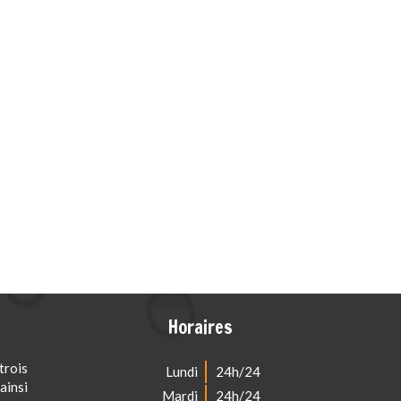
Horaires
rois
Lundi
24h/24
ainsi
Mardi
24h/24