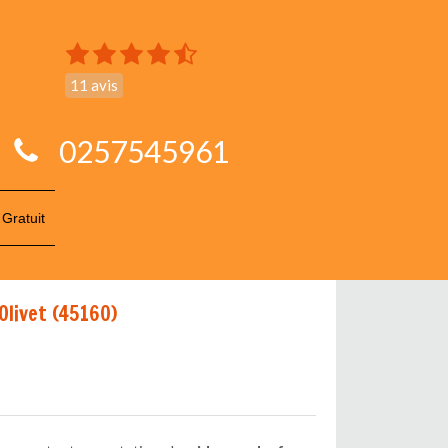
11 avis
0257545961
 Gratuit
Olivet (45160)