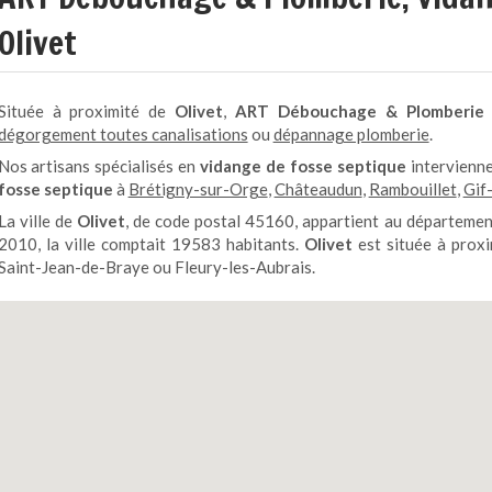
Olivet
Située à proximité de
Olivet
,
ART Débouchage
& Plomberie
dégorgement toutes canalisations
ou
dépannage plomberie
.
Nos artisans spécialisés en
vidange de fosse septique
intervienn
fosse septique
à
Brétigny-sur-Orge
,
Châteaudun
,
Rambouillet
,
Gif
La ville de
Olivet
, de code postal 45160, appartient au départeme
2010, la ville comptait 19583 habitants.
Olivet
est située à proxi
Saint-Jean-de-Braye ou Fleury-les-Aubrais.