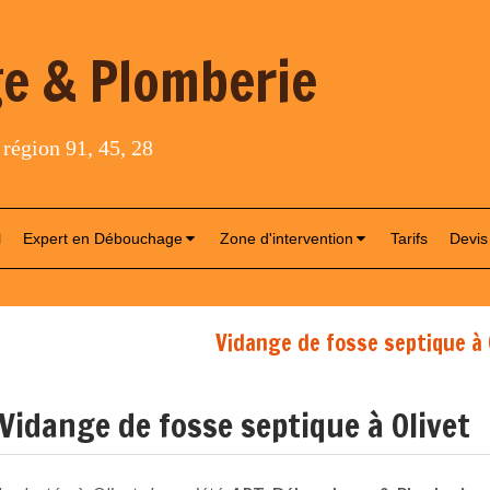
e & Plomberie
 région 91, 45, 28
l
Expert en Débouchage
Zone d'intervention
Tarifs
Devis
Vidange de fosse septique à 
Vidange de fosse septique à Olivet