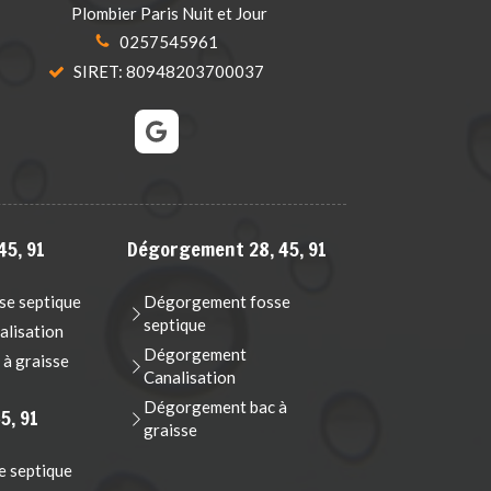
Plombier Paris Nuit et Jour
0257545961
SIRET: 80948203700037
45, 91
Dégorgement 28, 45, 91
e septique
Dégorgement fosse
septique
lisation
Dégorgement
à graisse
Canalisation
Dégorgement bac à
5, 91
graisse
e septique