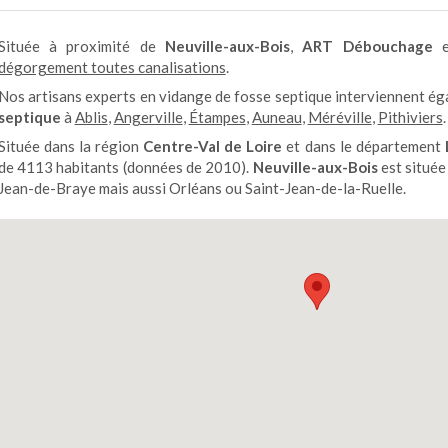
Située à proximité de
Neuville-aux-Bois
,
ART Débouchage
e
dégorgement toutes canalisations
.
Nos artisans experts en vidange de fosse septique interviennent é
septique
à
Ablis
,
Angerville
,
Étampes
,
Auneau
,
Méréville
,
Pithiviers
.
Située dans la région
Centre-Val de Loire
et dans le département
de 4113 habitants (données de 2010).
Neuville-aux-Bois
est située
Jean-de-Braye mais aussi Orléans ou Saint-Jean-de-la-Ruelle.