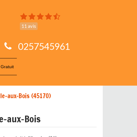
11 avis
0257545961
 Gratuit
le-aux-Bois (45170)
le-aux-Bois