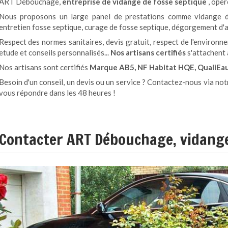
ART Débouchage,
entreprise de vidange de fosse septique
, opèr
Nous proposons un large panel de prestations comme vidange de
entretien fosse septique, curage de fosse septique, dégorgement d'a
Respect des normes sanitaires, devis gratuit, respect de l'environ
etude et conseils personnalisés...
Nos artisans certifiés
s'attachent à
Nos artisans sont certifiés
Marque AB5, NF Habitat HQE, QualiEau,
Besoin d'un conseil, un devis ou un service ? Contactez-nous via no
vous répondre dans les 48 heures !
Contacter ART Débouchage, vidange