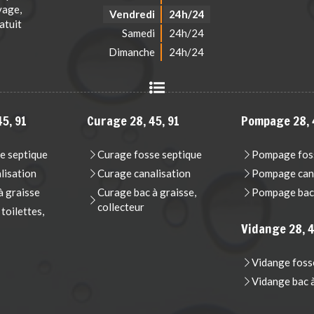
vage,
Vendredi
24h/24
atuit
Samedi
24h/24
Dimanche
24h/24
5, 91
Curage 28, 45, 91
Pompage 28, 
e septique
Curage fosse septique
Pompage foss
lisation
Curage canalisation
Pompage cana
 graisse
Curage bac à graisse,
Pompage bac 
collecteur
oilettes,
Vidange 28, 4
Vidange foss
Vidange bac 