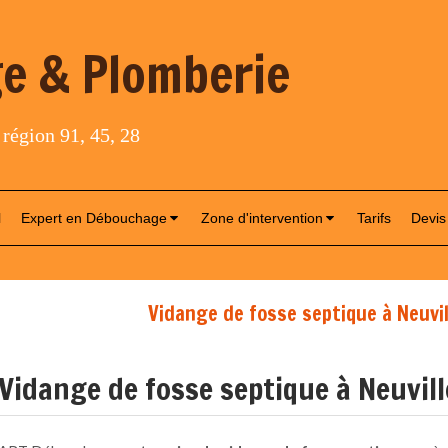
e & Plomberie
 région 91, 45, 28
l
Expert en Débouchage
Zone d'intervention
Tarifs
Devis
Vidange de fosse septique à Neuvil
Vidange de fosse septique à Neuvil