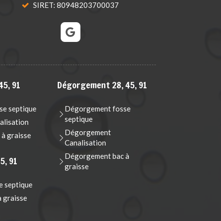
SIRET: 80948203700037
45, 91
Dégorgement 28, 45, 91
e septique
Dégorgement fosse
septique
lisation
Dégorgement
à graisse
Canalisation
Dégorgement bac à
5, 91
graisse
e septique
à graisse