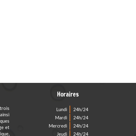
Horaires
rois
Lundi
24h/24
ainsi
Mardi
24h/24
iques
Mercredi
24h/24
ge et
que,
Jeudi
24h/24