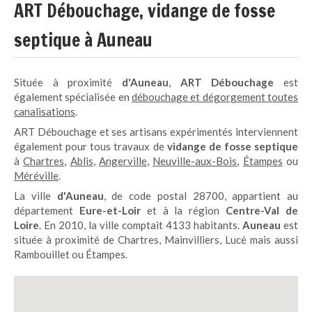
ART Débouchage, vidange de fosse
septique à Auneau
Située à proximité
d'Auneau
,
ART Débouchage
est
également spécialisée en
débouchage et dégorgement toutes
canalisations
.
ART Débouchage et ses artisans expérimentés interviennent
également pour tous travaux de
vidange de fosse septique
à
Chartres
,
Ablis
,
Angerville
,
Neuville-aux-Bois
,
Étampes
ou
Méréville
.
La ville
d'Auneau
, de code postal 28700, appartient au
département
Eure-et-Loir
et à la région
Centre-Val de
Loire
. En 2010, la ville comptait 4133 habitants.
Auneau
est
située à proximité de Chartres, Mainvilliers, Lucé mais aussi
Rambouillet ou Étampes.