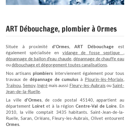
ART Débouchage, plombier à Ormes
Située à proximité
d'Ormes
,
ART Débouchage
est
également spécialisée en
vidange de fosse septique
,
dépannage de ballon d'eau chaude
,
dépannage de chauffe eau
ou
débouchage et dégorgement toutes canalisations
.
Nos artisans
plombiers
interviennent également pour tous
travaux de
dépannage de cumulus
à
Plourin-lès-Morlaix
,
Traînou
,
Semoy
,
Ingré
mais aussi
Fleury-les-Aubrais
ou
Saint-
Jean-de-la-Ruelle
.
La ville
d'Ormes
, de code postal 45140, appartient au
département
Loiret
et à la région
Centre-Val de Loire
. En
2010, la ville comptait 3435 habitants. Saint-Jean-de-la-
Ruelle, Saran, Orléans, Fleury-les-Aubrais, Olivet entourent
Ormes
.