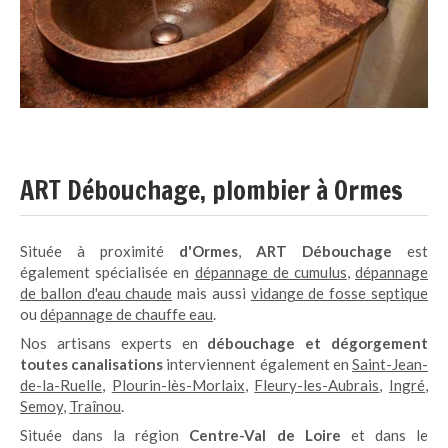
ART Débouchage, plombier à Ormes
Située à proximité
d'Ormes
,
ART Débouchage
est
également spécialisée en
dépannage de cumulus
,
dépannage
de ballon d'eau chaude
mais aussi
vidange de fosse septique
ou
dépannage de chauffe eau
.
Nos artisans experts en
débouchage et dégorgement
toutes canalisations
interviennent également en
Saint-Jean-
de-la-Ruelle
,
Plourin-lès-Morlaix
,
Fleury-les-Aubrais
,
Ingré
,
Semoy
,
Traînou
.
Située dans la région
Centre-Val de Loire
et dans le