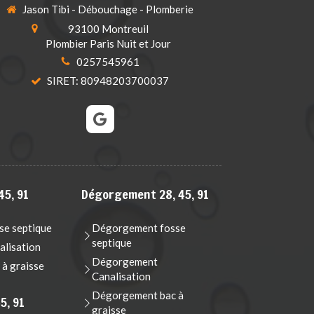
Jason Tibi - Débouchage - Plomberie
93100
Montreuil
Plombier Paris Nuit et Jour
0257545961
SIRET: 80948203700037
45, 91
Dégorgement 28, 45, 91
e septique
Dégorgement fosse
septique
lisation
Dégorgement
à graisse
Canalisation
Dégorgement bac à
5, 91
graisse