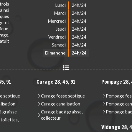
rois
Lundi
24h/24
ainsi
Mardi
24h/24
iques
Mercredi
24h/24
ge et
que,
Jeudi
24h/24
vage,
Vendredi
24h/24
atuit
Samedi
24h/24
Dimanche
24h/24
5, 91
Curage 28, 45, 91
Pompage 28, 
e septique
Curage fosse septique
Pompage foss
lisation
Curage canalisation
Pompage cana
 graisse
Curage bac à graisse,
Pompage bac 
collecteur
oilettes,
Vidange 28, 4