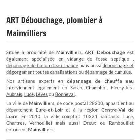
ART Débouchage, plombier à
Mainvilliers
Située à proximité de
Mainvilliers
,
ART Débouchage
est
également spécialisée en
vidange de fosse septique
,
dépannage de ballon d'eau chaude
mais aussi
débouchage et
dégorgement toutes canalisations
ou
dépannage de cumulus
.
Nos artisans experts en
dépannage de chauffe eau
interviennent également en
Saran
,
Champhol
,
Fleury-les-
Aubrais
,
Lucé
,
Lèves
ou
Bonneval
.
La ville de
Mainvilliers
, de code postal 28300, appartient au
département
Eure-et-Loir
et à la région
Centre-Val de
Loire
. En 2010, la ville comptait 10324 habitants. Lucé,
Chartres, Vernouillet mais aussi Dreux ou Rambouillet
entourent
Mainvilliers
.