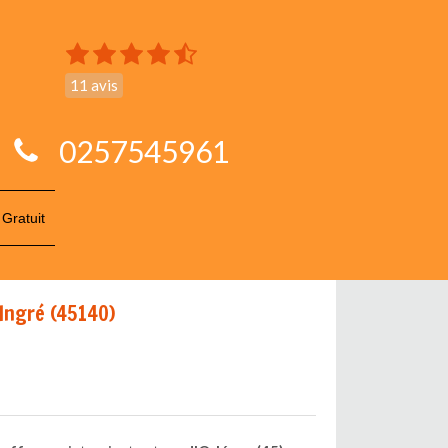
11 avis
0257545961
 Gratuit
Ingré (45140)