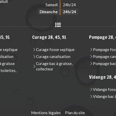
atuit
Samedi
24h/24
Dimanche
24h/24
5, 91
Curage 28, 45, 91
Pompage 28, 
e septique
Curage fosse septique
Pompage foss
lisation
Curage canalisation
Pompage cana
 graisse
Curage bac à graisse,
Pompage bac 
collecteur
oilettes,
Vidange 28, 4
Vidange foss
Vidange bac 
Mentions légales
Plan du site