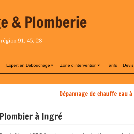
e & Plomberie
 région 91, 45, 28
l
Expert en Débouchage
Zone d'intervention
Tarifs
Devis
Dépannage de chauffe eau à 
Plombier à Ingré