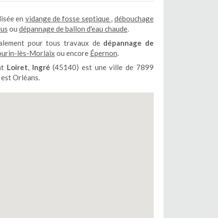
lisée en
vidange de fosse septique
,
débouchage
lus
ou
dépannage de ballon d'eau chaude
.
galement pour tous travaux de
dépannage de
ourin-lès-Morlaix
ou encore
Épernon
.
nt
Loiret
,
Ingré
(45140) est une ville de 7899
 est Orléans.