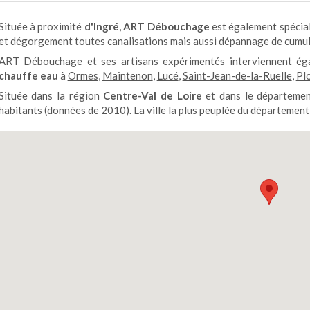
Située à proximité
d'Ingré
,
ART Débouchage
est également spécia
et dégorgement toutes canalisations
mais aussi
dépannage de cumu
ART Débouchage et ses artisans expérimentés interviennent é
chauffe eau
à
Ormes
,
Maintenon
,
Lucé
,
Saint-Jean-de-la-Ruelle
,
Pl
Située dans la région
Centre-Val de Loire
et dans le départeme
habitants (données de 2010). La ville la plus peuplée du département