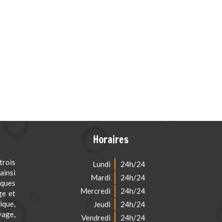
Horaires
rois
Lundi
24h/24
ainsi
Mardi
24h/24
iques
Mercredi
24h/24
ge et
que,
Jeudi
24h/24
vage,
Vendredi
24h/24