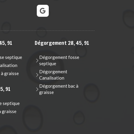
45, 91
Dégorgement 28, 45, 91
e septique
Dégorgement fosse
septique
lisation
Dégorgement
à graisse
Canalisation
Dégorgement bac à
5, 91
graisse
e septique
à graisse