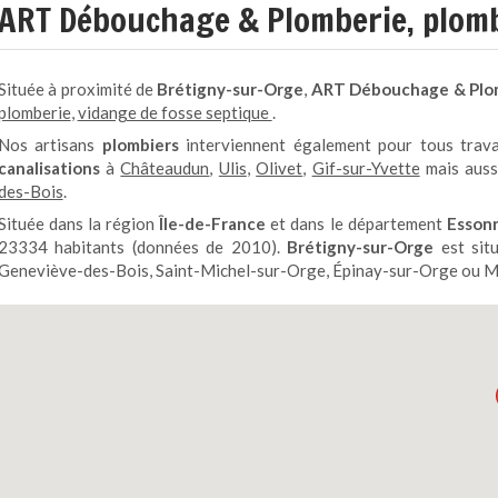
ART Débouchage & Plomberie, plomb
Située à proximité de
Brétigny-sur-Orge
,
ART Débouchage
& Plo
plomberie
,
vidange de fosse septique
.
Nos artisans
plombiers
interviennent également pour tous tra
canalisations
à
Châteaudun
,
Ulis
,
Olivet
,
Gif-sur-Yvette
mais aus
des-Bois
.
Située dans la région
Île-de-France
et dans le département
Esson
23334 habitants (données de 2010).
Brétigny-sur-Orge
est situ
Geneviève-des-Bois, Saint-Michel-sur-Orge, Épinay-sur-Orge ou 