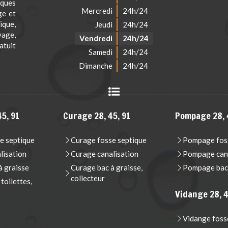
iques
Mercredi
24h/24
ge et
que,
Jeudi
24h/24
vage,
Vendredi
24h/24
atuit
Samedi
24h/24
Dimanche
24h/24
5, 91
Curage 28, 45, 91
Pompage 28, 
e septique
Curage fosse septique
Pompage foss
lisation
Curage canalisation
Pompage cana
 graisse
Curage bac à graisse,
Pompage bac 
collecteur
oilettes,
Vidange 28, 4
Vidange foss