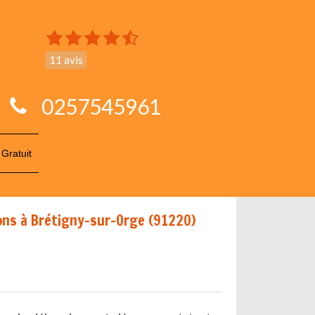
11 avis
0257545961
 Gratuit
ns à Brétigny-sur-Orge (91220)