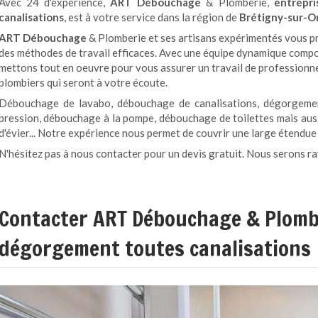
Avec 24 d'expérience,
ART Débouchage
& Plomberie,
entrepr
canalisations
, est à votre service dans la région de
Brétigny-sur-Or
ART Débouchage
& Plomberie et ses artisans expérimentés vous pr
des méthodes de travail efficaces. Avec une équipe dynamique compos
mettons tout en oeuvre pour vous assurer un travail de professionn
plombiers qui seront à votre écoute.
Débouchage de lavabo, débouchage de canalisations, dégorgemen
pression, débouchage à la pompe, débouchage de toilettes mais au
d'évier... Notre expérience nous permet de couvrir une large étendue
N'hésitez pas à nous contacter pour un devis gratuit. Nous serons ra
Contacter ART Débouchage & Plomb
dégorgement toutes canalisations