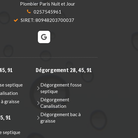
Plombier Paris Nuit et Jour
0257545961
SIRET: 80948203700037
45, 91
Dégorgement 28, 45, 91
e septique
Dégorgement fosse
septique
lisation
Dégorgement
à graisse
Canalisation
Dégorgement bac à
5, 91
graisse
e septique