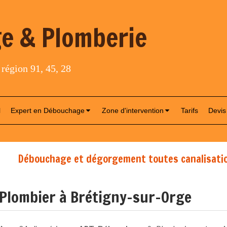
e & Plomberie
 région 91, 45, 28
l
Expert en Débouchage
Zone d'intervention
Tarifs
Devis
Débouchage et dégorgement toutes canalisatio
Plombier à Brétigny-sur-Orge