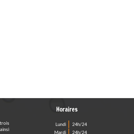
Horaires
rois
Lundi
24h/24
ainsi
Mardi
24h/24